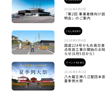
2026年8月3日
『第2回 事業者様向け説
明会』のご案内
くらしNEWS
2026年8月4日
国道228号かもめ島交差
点改良工事の開始のお知
らせ(8月5日から）
イベントNEWS
2026年8月1日
八大龍王神八江聖団本宮
夏季例大祭