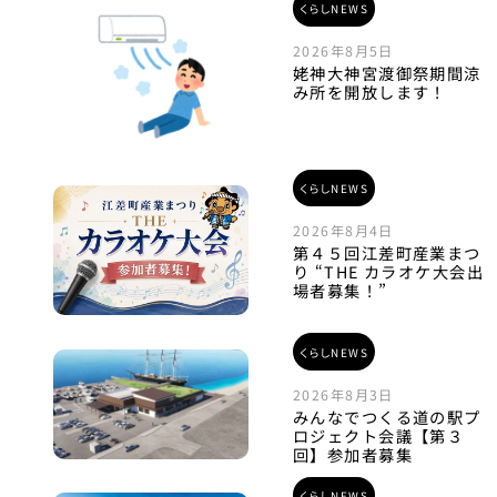
くらしNEWS
2026年8月5日
姥神大神宮渡御祭期間涼
み所を開放します！
くらしNEWS
2026年8月4日
第４５回江差町産業まつ
り “THE カラオケ大会出
場者募集！”
くらしNEWS
2026年8月3日
みんなでつくる道の駅プ
ロジェクト会議【第３
回】参加者募集
くらしNEWS