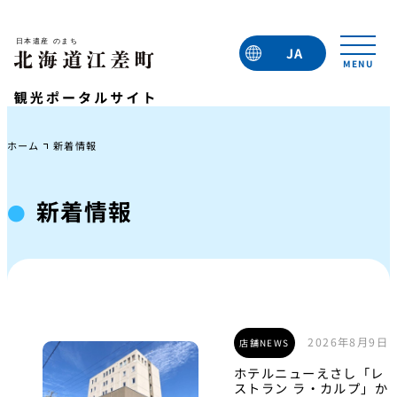
JA
EN
TC
TW
KO
ホーム
新着情報
新着情報
2026年8月9日
店舗NEWS
ホテルニューえさし「レ
ストラン ラ・カルプ」か