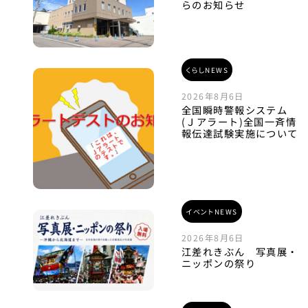
らのお知らせ
くらしNEWS
2026年8月6日
全国瞬時警報システム
(Ｊアラート)全国一斉情
報伝達試験実施について
イベントNEWS
2026年8月6日
江差れきぶん 写真展・
ニッポンの祭り