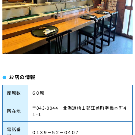
お店の情報
座席数
６０席
〒043-0044 北海道檜山郡江差町字橋本町４
所在地
１-１
電話番
０１３９－５２－０４０７