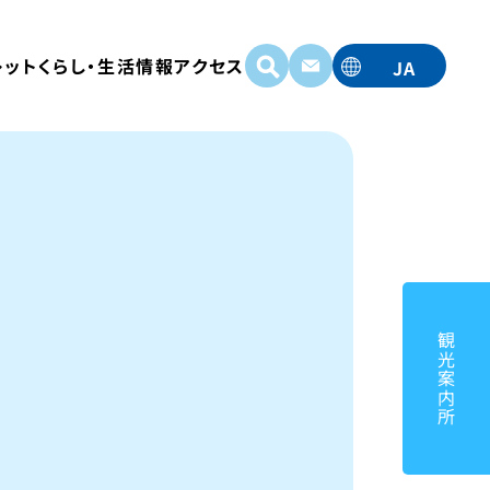
レット
くらし・生活情報
アクセス
JA
EN
TC
TW
KO
観光案内所