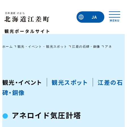
JA
EN
TC
TW
KO
ホーム
観光・イベント - 観光スポット
江差の石碑・銅像
アネロイド気
観光・イベント
観光スポット
江差の石
碑・銅像
アネロイド気圧計塔