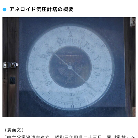
アネロイド気圧計塔の概要
（裏面文）
「由亡父常澄遺志建立 昭和三年四月二十三日 關川常雄」か