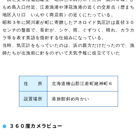
もめ島入口付近、江差漁港や津花漁港の近くの交差点（歴まち
地区入り口 いんやく商店前）の近くにたっている。
昭和３年に関川家が町に寄贈したアネロイド気圧計は直径３０
センチの盤面で、長針が、シケ、雨、ぐずつく、晴れ、カラカ
ラ等を表す英語を指針する仕組みになっている。
当時、気圧計をもっていたのは、浜の親方だけだったので、漁
師たちが出漁前に針をのぞいて天気予報に役立てていた
住 所
北海道檜山郡江差町姥神町６
設置場所
港旅館斜め向かい
３６０度カメラビュー