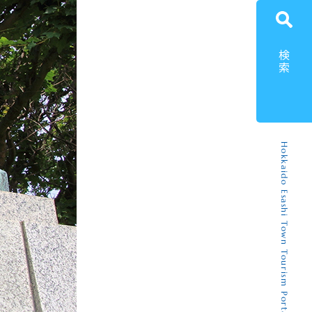
検索
Hokkaido Esashi Town Tourism Portal