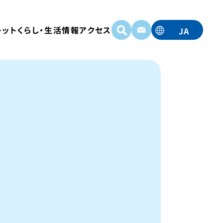
レット
くらし・生活情報
アクセス
JA
EN
TC
TW
KO