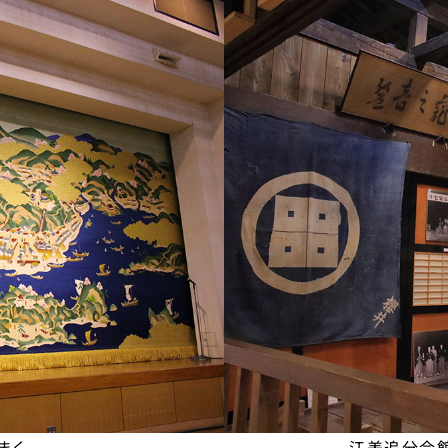
まく。
江差追分会