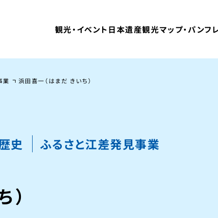
観光・イベント
日本遺産
観光マップ・パンフ
事業
浜田喜一（はまだ きいち）
・歴史
ふるさと江差発見事業
ち）