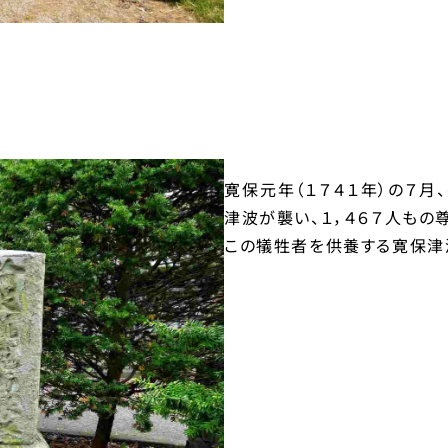
寛保元年（１７４１年）の７
津波が襲い、１，４６７人もの
この犠牲者を供養する寛保津