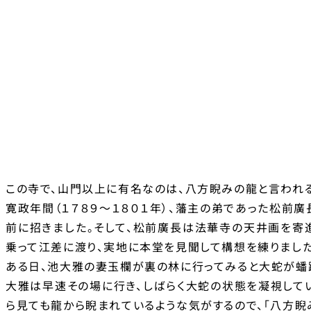
この寺で、山門以上に有名なのは、八方睨みの龍と言われ
寛政年間（１７８９～１８０１年）、藩主の弟であった松前
前に招きました。そして、松前廣長は法華寺の天井画を寄
乗って江差に渡り、実地に本堂を見聞して構想を練りました
ある日、池大雅の妻玉欄が裏の林に行ってみると大蛇が蟠踞
大雅は早速その場に行き、しばらく大蛇の状態を凝視して
ら見ても龍から睨まれているような気がするので、「八方睨