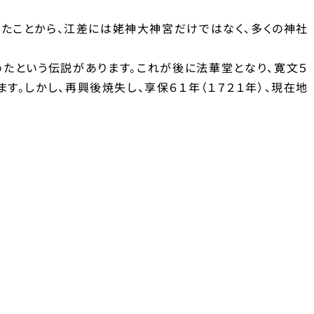
したことから、江差には姥神大神宮だけではなく、多くの神社
めたという伝説があります。これが後に法華堂となり、寛文５
す。しかし、再興後焼失し、享保６１年（１７２１年）、現在地