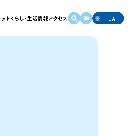
レット
くらし・生活情報
アクセス
JA
EN
TC
TW
KO