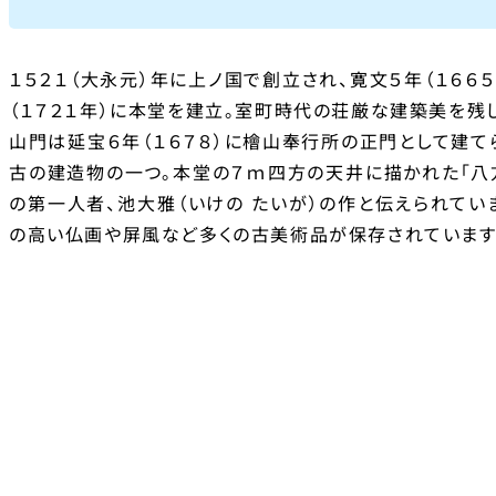
１５２１（大永元）年に上ノ国で創立され、寛文５年（１６６
（１７２１年）に本堂を建立。室町時代の荘厳な建築美を残
山門は延宝６年（１６７８）に檜山奉行所の正門として建て
古の建造物の一つ。本堂の７ｍ四方の天井に描かれた「八
の第一人者、池大雅（いけの たいが）の作と伝えられてい
の高い仏画や屏風など多くの古美術品が保存されています