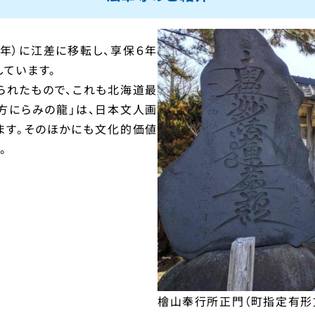
５年）に江差に移転し、享保６年
しています。
られたもので、これも北海道最
方にらみの龍」は、日本文人画
ます。そのほかにも文化的価値
。
檜山奉行所正門（町指定有形文化