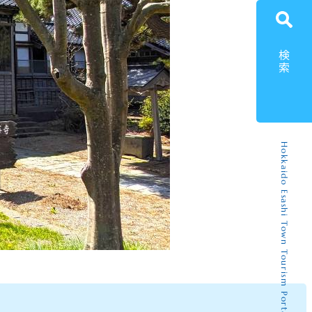
検索
Hokkaido Esashi Town Tourism Portal