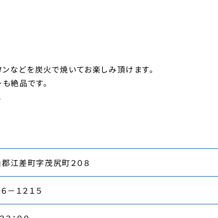
タンなどを炭火で焼いてお楽しみ頂けます。
ーも絶品です。
。
山郡江差町字茂尻町２０８
５６－１２１５
２２：００