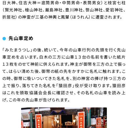
日大神、住吉大神＝底筒男命・中筒男命・表筒男女）と枝宮七柱
（賢光神社、檜山神社、厳島神社、豊川神社、笹山神社、愛宕神社、
折居社）の神霊が三基の神輿と鳳輦（ほうれん）に遷霊されます。
先山車定め
「みたまうつし」の後、続いて、今年の山車行列の先頭を行く先山
車定めを占います。白木の三方に山車１３台の名前を書いた紙片
１３枚をのせて神前に供えられます。神主が御幣を三方の上で振っ
て、はらい清めた後、御幣の紙の先をかすかに名札に触れます。こ
の時、御幣に吸いついてきた名札を、別の神宮の捧げ持つ三方の
上で振り、落ちてきた名札を「猿田彦」役が受け取ります。猿田彦
はこれを頭取協議会会長に確認させ、その名札の山車を読み上
げ、この年の先山車が告げられます。