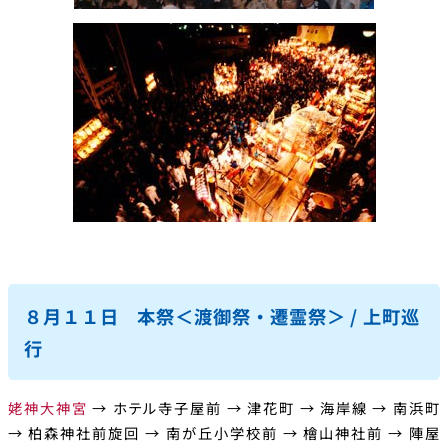
８月１１日 本祭＜渡御祭・遷霊祭＞ / 上町巡
行
姥神大神宮
→ ホテル寺子屋前 → 津花町 → 海岸線 → 南浜町
→ 柏森神社前旋回 → 南が丘小学校前 → 檜山神社前 → 陣屋