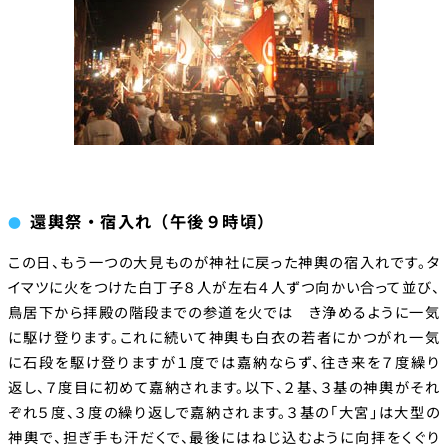
還輿祭・宿入れ（午後９時頃）
この日、もう一つの大見ものが神社に戻った神輿の宿入れです。タ
イマツに火をつけた白丁子８人が左右４人ずつ向かい合って並び、
鳥居下から拝殿の階段までの参道を火では き浄めるように一気
に駆け登ります。これに続いて神輿も白衣の若者にかつがれ一気
に石段を駆け登りますが１度では嘉納ならず、往き来を７度繰り
返し、７度目に初めて嘉納されます。以下、２基、３基の神輿がそれ
ぞれ５度、３度の繰り返しで嘉納されます。３基の「大宮」は大型の
神輿で、担ぎ手も汗だくで、最後にはねじ込むように向拝をくぐり