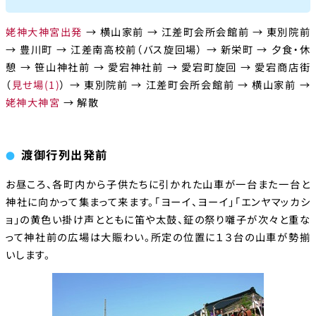
姥神大神宮出発
→ 横山家前 → 江差町会所会館前 → 東別院前
→ 豊川町 → 江差南高校前（バス旋回場） → 新栄町 → 夕食・休
憩 → 笹山神社前 → 愛宕神社前 → 愛宕町旋回 → 愛宕商店街
（
見せ場(1)
） → 東別院前 → 江差町会所会館前 → 横山家前 →
姥神大神宮
→ 解散
渡御行列出発前
お昼ころ、各町内から子供たちに引かれた山車が一台また一台と
神社に向かって集まって来ます。「ヨーイ、ヨーイ」「エンヤマッカシ
ョ」の黄色い掛け声とともに笛や太鼓、鉦の祭り囃子が次々と重な
って神社前の広場は大賑わい。所定の位置に１３台の山車が勢揃
いします。