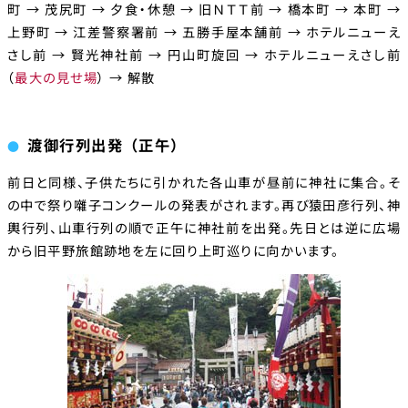
町 → 茂尻町 → 夕食・休憩 → 旧ＮＴＴ前 → 橋本町 → 本町 →
上野町 → 江差警察署前 → 五勝手屋本舗前 → ホテルニューえ
さし前 → 賢光神社前 → 円山町旋回 → ホテルニューえさし前
（
最大の見せ場
） → 解散
渡御行列出発（正午）
前日と同様、子供たちに引かれた各山車が昼前に神社に集合。そ
の中で祭り囃子コンクールの発表がされます。再び猿田彦行列、神
輿行列、山車行列の順で正午に神社前を出発。先日とは逆に広場
から旧平野旅館跡地を左に回り上町巡りに向かいます。