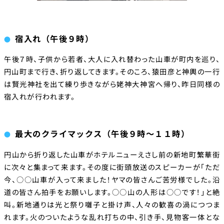
宿入れ（午後９時）
午後７時、子供から若者、大人に入れ替わった山車が町内を巡り、
円山町まで行き、折り返してきます。そのころ、猿田彦と神輿の一行
は賢光神社を出て練り歩きながら姥神大神宮へ帰り、昨日同様の
宿入れが行われます。
最大のクライマックス（午後９時～１１時）
円山から折り返した山車がホテルニューえさし前の新地町繁華街
に次々と集まって来ます。その度に街頭放送のスピーカーが「ただ
今、○○山車が入って来ました！ヤマの皆さんご苦労様でした。沿
道の皆さん拍手をお願いします。○○山の人形は○○です！」と絶
叫。新地通りは光と祭り囃子と掛け声、人々の歓喜の渦につつま
れます。火のついたような乱れ打ちの中、引き手、見物客一体とな