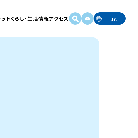
レット
くらし・生活情報
アクセス
JA
EN
TC
TW
KO