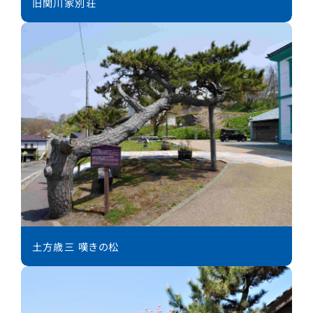
旧関川家別荘
土方歳三 嘆きの松